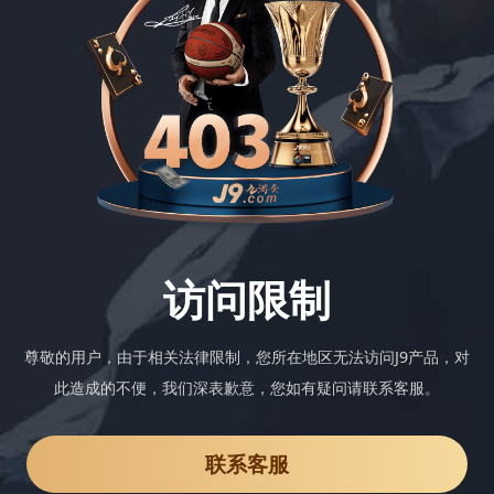
访问限制
尊敬的用户，由于相关法律限制，您所在地区无法访问J9产品，对
此造成的不便，我们深表歉意，您如有疑问请联系客服。
联系客服